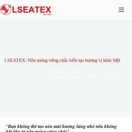
Chuyển
đến
phần
nội
dung
LSEATEX: Nền móng vững chắc kiến tạo hương vị khác biệt
20 Tháng 11, 2025
CÔNG TY HƯƠNG LIỆU THỰC PHẨM - LSEATEX
“𝑩𝒂̣𝒏 𝒌𝒉𝒐̂𝒏𝒈 𝒕𝒉𝒆̂̉ 𝒕𝒂̣𝒐 𝒏𝒆̂𝒏 𝒎𝒖̀𝒊 𝒉𝒖̛𝒐̛𝒏𝒈 đ𝒂́𝒏𝒈 𝒏𝒉𝒐̛́ 𝒏𝒆̂́𝒖 𝒌𝒉𝒐̂𝒏𝒈
𝒃𝒂̆́𝒕 đ𝒂̂̀𝒖 𝒕𝒖̛̀ 𝒏𝒆̂̀𝒏 𝒎𝒐́𝒏𝒈 𝒗𝒖̛̃𝒏𝒈 𝒄𝒉𝒂̆́𝒄”