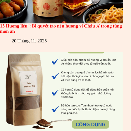
𝟏𝟑 𝐇𝐮̛𝐨̛𝐧𝐠 𝐥𝐢𝐞̣̂𝐮”: 𝐁𝐢́ 𝐪𝐮𝐲𝐞̂́𝐭 𝐭𝐚̣𝐨 𝐧𝐞̂𝐧 𝐡𝐮̛𝐨̛𝐧𝐠 𝐯𝐢̣ 𝐂𝐡𝐚̂𝐮 𝐀́ 𝐭𝐫𝐨𝐧𝐠 𝐭𝐮̛̀𝐧𝐠
𝐦𝐨́𝐧 𝐚̆𝐧
20 Tháng 11, 2025