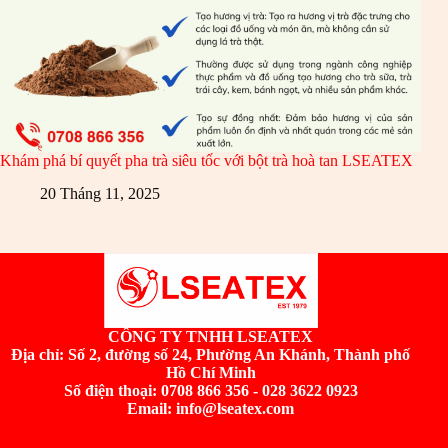
Khám phá bí quyết pha trà siêu tốc với bột trà hoà tan LSEATEX
20 Tháng 11, 2025
CÔNG TY TNHH LSEATEX
Địa chỉ:
Số 2, đường số 24, Phường An Khánh, Thành phố
Hồ Chí Minh
Số điện thoại: 0708 866 356 - 028 3622 0923
Email: info@lseatex.com