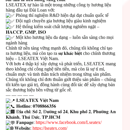
LSEATEX tự hào là một trong những công ty hương liệu
hàng đầu tại Đài Loan với:
Phòng thí nghiệm R&D hiện đại đạt chuẩn quốc tế
Đội ngũ chuyên gia hương liệu giàu kinh nghiệm
Hệ thống kiểm soát chất lượng nghiêm ngặt –
𝐇𝐀𝐂𝐂𝐏, 𝐆𝐌𝐏, 𝐈𝐒𝐎
Một kho hương liệu đa dạng – luôn sẵn sàng cho mọi
ngành hàng
Chính từ nền tảng vững mạnh đó, chúng tôi không chỉ tạo
ra hương liệu, mà còn tạo ra 𝐬𝐮̛̣ 𝐤𝐡𝐚́𝐜 𝐛𝐢𝐞̣̂𝐭 cho chính thương
hiệu – LSEATEX Việt Nam.
Với hơn 4 thập kỷ xây dựng và phát triển, LSEATEX mang
theo không chỉ công nghệ tiên tiến, mà còn là sự tỉ mỉ,
chuẩn mực và tinh thần trách nhiệm trong từng sản phẩm.
Chúng tôi không chỉ đơn thuần giới thiệu sản phẩm – chúng
tôi kiến tạo giá trị, đồng hành cùng đối tác để xây dựng bản
sắc thương hiệu bền vững từ gốc rễ.
— — — — —
𝐋𝐒𝐄𝐀𝐓𝐄𝐗 𝐕𝐢𝐞̣̂𝐭 𝐍𝐚𝐦
𝐇𝐨𝐭𝐥𝐢𝐧𝐞: 𝟎𝟕𝟎𝟖𝟖𝟔𝟔𝟑𝟓𝟔
Đ𝐢̣𝐚 𝐜𝐡𝐢̉: 𝐒𝐨̂́ 𝟐, Đ𝐮̛𝐨̛̀𝐧𝐠 𝐬𝐨̂́ 𝟐𝟒, 𝐊𝐡𝐮 𝐩𝐡𝐨̂́ 𝟐, 𝐏𝐡𝐮̛𝐨̛̀𝐧𝐠 𝐀𝐧
𝐊𝐡𝐚́𝐧𝐡, 𝐓𝐡𝐮̉ Đ𝐮̛́𝐜, 𝐓𝐏.𝐇𝐂𝐌
𝐅𝐚𝐧𝐩𝐚𝐠𝐞:
https://www.facebook.com/Lseatex/
𝐖𝐞𝐛𝐬𝐢𝐭𝐞:
https://lseatex.com/