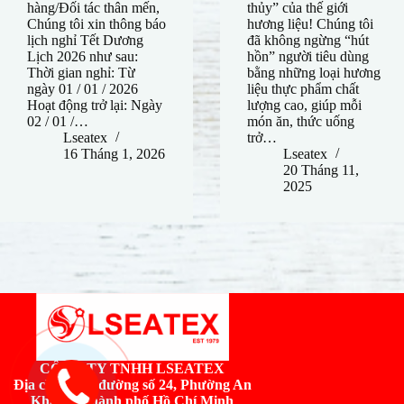
hàng/Đối tác thân mến,
thủy” của thế giới
Chúng tôi xin thông báo
hương liệu! Chúng tôi
lịch nghỉ Tết Dương
đã không ngừng “hút
Lịch 2026 như sau:
hồn” người tiêu dùng
Thời gian nghỉ: Từ
bằng những loại hương
ngày 01 / 01 / 2026
liệu thực phẩm chất
Hoạt động trở lại: Ngày
lượng cao, giúp mỗi
02 / 01 /…
món ăn, thức uống
Lseatex
trở…
16 Tháng 1, 2026
Lseatex
20 Tháng 11,
2025
CÔNG TY TNHH LSEATEX
Địa chỉ:
Số 2, đường số 24, Phường An
Khánh, Thành phố Hồ Chí Minh