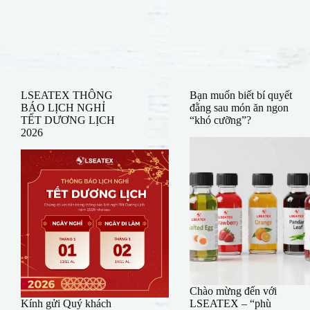
LSEATEX THÔNG
Bạn muốn biết bí quyết
BÁO LỊCH NGHỈ
đằng sau món ăn ngon
TẾT DƯƠNG LỊCH
“khó cưỡng”?
2026
Chào mừng đến với
Kính gửi Quý khách
LSEATEX – “phù