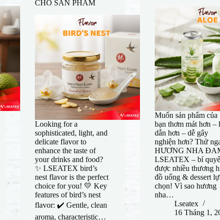
CHO SẢN PHẨM
Muốn sản phẩm của
Looking for a
bạn thơm mát hơn – 
sophisticated, light, and
dẫn hơn – dễ gây
delicate flavor to
nghiện hơn? Thử ng
enhance the taste of
HƯƠNG NHA ĐA
your drinks and food?
LSEATEX – bí quyế
✨ LSEATEX bird’s
được nhiều thương h
nest flavor is the perfect
đồ uống & dessert lự
choice for you! 💛 Key
chọn! Vì sao hương
features of bird’s nest
nha…
Lseatex
flavor: ✔️ Gentle, clean
16 Tháng 1, 2
aroma, characteristic…