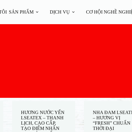
TÔI
SẢN PHẨM
DỊCH VỤ
CƠ HỘI NGHỀ NGHI
HƯƠNG NƯỚC YẾN
NHA ĐAM LSEAT
LSEATEX – THANH
– HƯƠNG VỊ
LỊCH, CAO CẤP,
“FRESH” CHUẨN
TẠO ĐIỂM NHẤN
THỜI ĐẠI