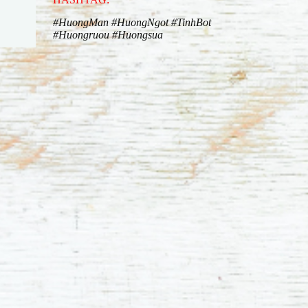
#HuongMan
#HuongNgot
#TinhBot
#Huongruou
#Huongsua