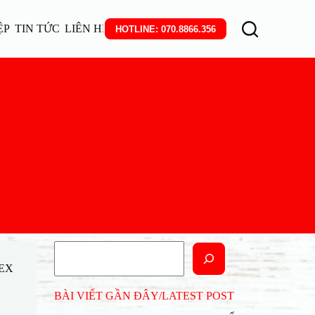
ỆP
TIN TỨC
LIÊN HỆ
HOTLINE: 070.8866.356
Tìm
kiếm
EX
BÀI VIẾT GẦN ĐÂY/LATEST POST