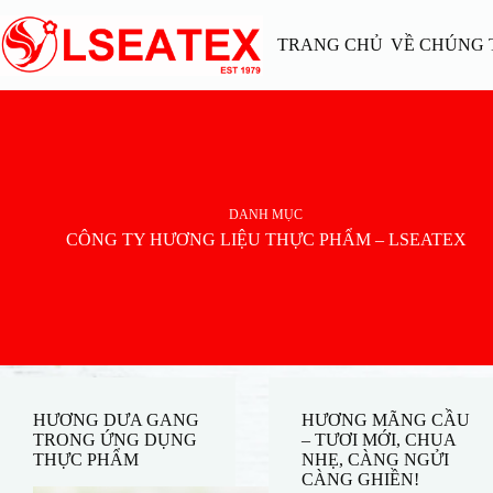
Chuyển
đến
TRANG CHỦ
VỀ CHÚNG 
phần
nội
dung
DANH MỤC
CÔNG TY HƯƠNG LIỆU THỰC PHẨM – LSEATEX
HƯƠNG DƯA GANG
HƯƠNG MÃNG CẦU
TRONG ỨNG DỤNG
– TƯƠI MỚI, CHUA
THỰC PHẨM
NHẸ, CÀNG NGỬI
CÀNG GHIỀN!