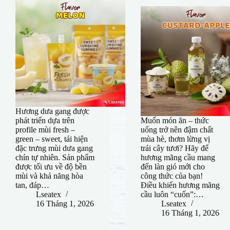
Hương dưa gang được
phát triển dựa trên
Muốn món ăn – thức
profile mùi fresh –
uống trở nên đậm chất
green – sweet, tái hiện
mùa hè, thơm lừng vị
đặc trưng mùi dưa gang
trái cây tươi? Hãy để
chín tự nhiên. Sản phẩm
hương mãng cầu mang
được tối ưu về độ bền
đến làn gió mới cho
mùi và khả năng hòa
công thức của bạn!
tan, đáp…
Điều khiến hương mãng
Lseatex
cầu luôn “cuốn”:…
16 Tháng 1, 2026
Lseatex
16 Tháng 1, 2026