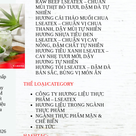
RAW BEEF LSEATEX – CHUẨN
MÙI THỊT BÒ TƯƠI, ĐẬM ĐÀ TỰ
NHIÊN
HƯƠNG CẢI THẢO MUỐI CHUA
LSEATEX – CHUẨN VỊ CHUA
THANH, DẬY MÙI TỰ NHIÊN
HƯƠNG NHỰA TIÊU ĐEN
LSEATEX – CHUẨN VỊ CAY
NỒNG, ĐẬM CHẤT TỰ NHIÊN
HƯƠNG TIÊU XANH LSEATEX –
CAY NHẸ TƯƠI MỚI, DẬY
HƯƠNG TỰ NHIÊN
HƯƠNG TỎI LSEATEX – ĐẬM ĐÀ
BẢN SẮC, BÙNG VỊ MÓN ĂN
hấp
THỂ LOẠI/CATEGORY
ay
M
CÔNG TY HƯƠNG LIỆU THỰC
t
PHẨM – LSEATEX
iệu
HƯƠNG LIỆU TRONG NGÀNH
a
THỰC PHẨM
NGÀNH THỰC PHẨM MẶN &
CHẾ BIẾN
TIN TỨC
026
HASHTAG: