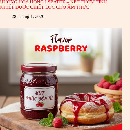
HƯƠNG HOA HỒNG LSEATEX – NÉT THƠM TINH
KHIẾT ĐƯỢC CHIẾT LỌC CHO ẨM THỰC
28 Tháng 1, 2026