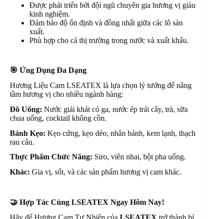
Được phát triển bởi đội ngũ chuyên gia hương vị giàu
kinh nghiệm.
Đảm bảo độ ổn định và đồng nhất giữa các lô sản
xuất.
Phù hợp cho cả thị trường trong nước và xuất khẩu.
🎯
Ứng Dụng Đa Dạng
Hương Liệu Cam LSEATEX là lựa chọn lý tưởng để nâng
tầm hương vị cho nhiều ngành hàng:
Đồ Uống:
Nước giải khát có ga, nước ép trái cây, trà, sữa
chua uống, cocktail không cồn.
Bánh Kẹo:
Kẹo cứng, kẹo dẻo, nhân bánh, kem lạnh, thạch
rau câu.
Thực Phẩm Chức Năng:
Siro, viên nhai, bột pha uống.
Khác:
Gia vị, sốt, và các sản phẩm hương vị cam khác.
🤝
Hợp Tác Cùng LSEATEX Ngay Hôm Nay!
Hãy để Hương Cam Tự Nhiên của
LSEATEX
trở thành bí