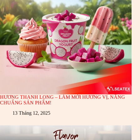
HƯƠNG THANH LONG – LÀM MỚI HƯƠNG VỊ, NÂNG
CHUẨNG SẢN PHẨM!
13 Tháng 12, 2025