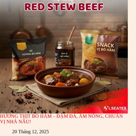
HƯƠNG THỊT BÒ HẦM – ĐẬM ĐÀ, ẤM NÓNG, CHUẨN
VỊ NHÀ NẤU!
20 Tháng 12, 2025