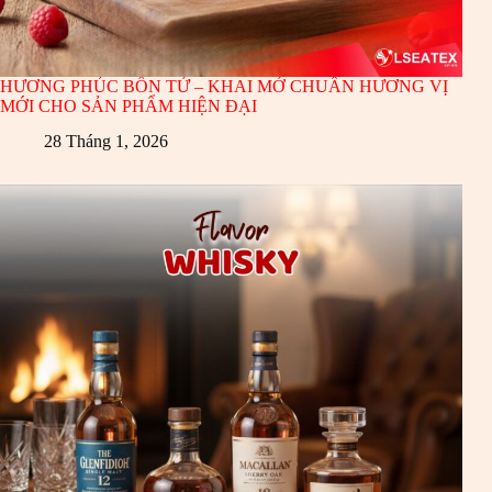
HƯƠNG PHÚC BỒN TỬ – KHAI MỞ CHUẨN HƯƠNG VỊ
MỚI CHO SẢN PHẨM HIỆN ĐẠI
28 Tháng 1, 2026