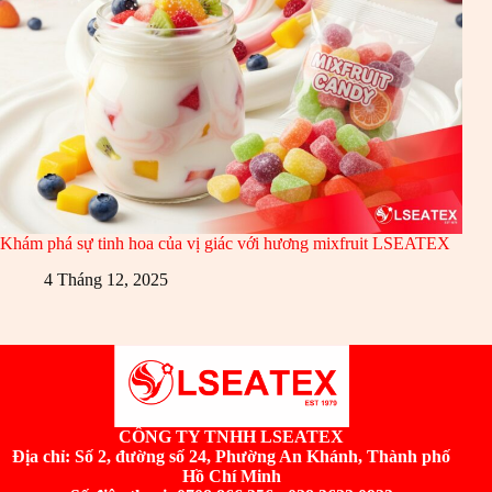
Khám phá sự tinh hoa của vị giác với hương mixfruit LSEATEX
4 Tháng 12, 2025
CÔNG TY TNHH LSEATEX
Địa chỉ:
Số 2, đường số 24, Phường An Khánh, Thành phố
Hồ Chí Minh