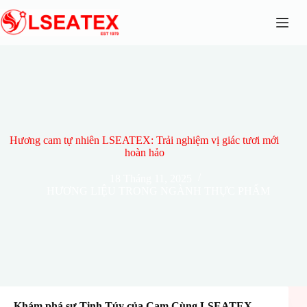
Chuyển
đến
phần
nội
dung
Hương cam tự nhiên LSEATEX: Trải nghiệm vị giác tươi mới
hoàn hảo
18 Tháng 11, 2025
HƯƠNG LIỆU TRONG NGÀNH THỰC PHẨM
Khám phá sự Tinh Túy của Cam Cùng LSEATEX