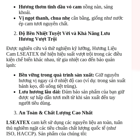
Hương thơm tinh dầu vỏ cam
nồng nàn, sảng
khoái.
Vị ngọt thanh, chua nhẹ
cân bằng, giống như nước
ép cam tươi nguyên chất.
Độ Bền Nhiệt Tuyệt Vời và Khả Năng Lưu
Hương Vượt Trội
Được nghiên cứu và thử nghiệm kỹ lưỡng, Hương Liệu
Cam LSEATEX thể hiện hiệu suất vượt trội trong các điều
kiện chế biến khác nhau, từ gia nhiệt cao đến bảo quản
lạnh:
Bền vững trong quá trình sản xuất:
Giữ nguyên
hương vị ngay cả ở nhiệt độ cao (ví dụ: trong sản xuất
bánh kẹo, đồ uống tiệt trùng).
Lưu hương lâu dài:
Đảm bảo sản phẩm của bạn giữ
được sự hấp dẫn tươi mới từ khi sản xuất đến tay
người tiêu dùng.
An Toàn & Chất Lượng Cao Nhất
LSEATEX
cam kết sử dụng các nguyên liệu an toàn, tuân
thủ nghiêm ngặt các tiêu chuẩn chất lượng quốc tế (như
ISO, HACCP). Sản phẩm của chúng tôi: