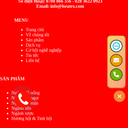
Số điện thoại: 0708 866 356 - 028 3622 0923
Email: info@lseatex.com
MENU
Trang chủ
Về chúng tôi
Sản phẩm
Dịch vụ
Cơ hội nghề nghiệp
Tin tức
Liên hệ
SẢN PHẨM
Ngành đồ uống
Ngành đồ ngọt
Ngành đồ mặn
Ngành sữa
Ngành rượu
Hương bột & Tinh bột