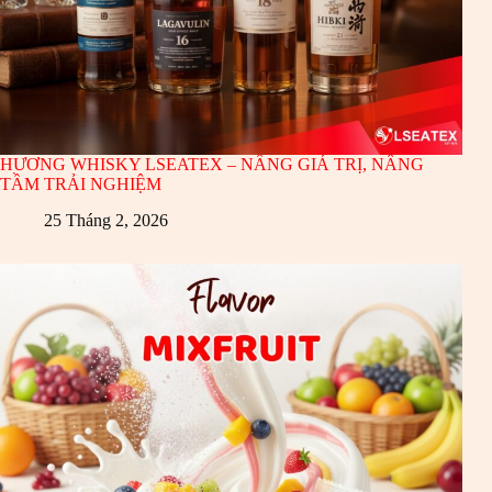
HƯƠNG WHISKY LSEATEX – NÂNG GIÁ TRỊ, NÂNG
TẦM TRẢI NGHIỆM
25 Tháng 2, 2026