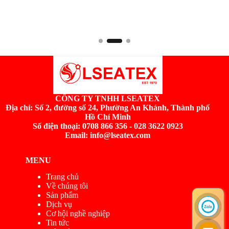
CÔNG TY TNHH LSEATEX
Địa chỉ:
Số 2, đường số 24, Phường An Khánh, Thành phố
Hồ Chí Minh
Số điện thoại: 0708 866 356 - 028 3622 0923
Email: info@lseatex.com
MENU
Trang chủ
Về chúng tôi
Sản phẩm
Dịch vụ
Cơ hội nghề nghiệp
Tin tức