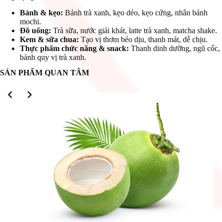
Bánh & kẹo:
Bánh trà xanh, kẹo dẻo, kẹo cứng, nhân bánh
mochi.
Đồ uống:
Trà sữa, nước giải khát, latte trà xanh, matcha shake.
Kem & sữa chua:
Tạo vị thơm béo dịu, thanh mát, dễ chịu.
Thực phẩm chức năng & snack:
Thanh dinh dưỡng, ngũ cốc,
bánh quy vị trà xanh.
SẢN PHẨM QUAN TÂM
Slide 2 of 3