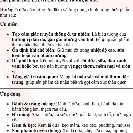
Hương lá dứa có những ưu điểm và ứng dụng chính trong thực phẩm
như sau:
Ưu điểm
Tạo cảm giác truyền thống & tự nhiên:
Là biểu tượng của
hương vị dân dã, gần gũi nhưng vẫn tinh tế
, giúp sản phẩm
thêm phần thân thiện và hấp dẫn.
Ổn định khi chế biến:
Giữ mùi tốt trong
nhiệt độ cao, sữa,
kem hoặc sản phẩm nướng
.
Dễ phối hợp:
Kết hợp tuyệt vời với
cốt dừa, sữa, đậu xanh,
vani hoặc bơ
, tạo nên hương vị
ngọt thơm, mềm mại và tròn
vị
.
Tăng giá trị cảm quan:
Mang lại
màu sắc và mùi thơm đặc
trưng
, giúp sản phẩm dễ nhận biết và gợi cảm xúc thân quen.
Ứng dụng
Bánh & tráng miệng:
Bánh lá dứa, bánh flan, bánh da lợn,
bánh bông lan, thạch rau câu.
Đồ uống:
Sữa lá dứa, trà sữa, nước giải khát, sinh tố, nước ngũ
cốc.
Kem & kẹo:
Kem lá dứa, kẹo mềm, kẹo dẻo, pudding, mousse.
Sản phẩm truyền thống:
Xôi lá dứa, chè, sữa chua, topping