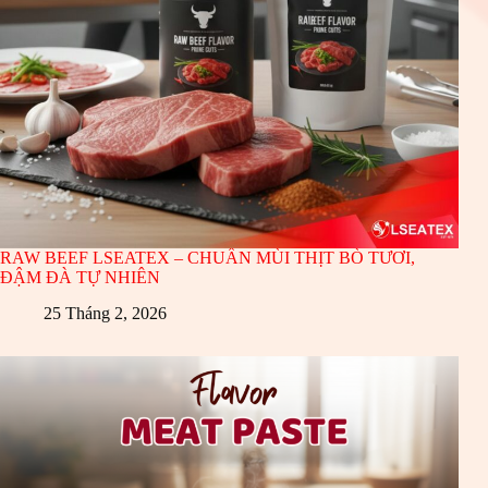
RAW BEEF LSEATEX – CHUẨN MÙI THỊT BÒ TƯƠI,
ĐẬM ĐÀ TỰ NHIÊN
25 Tháng 2, 2026