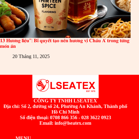
𝟏𝟑 𝐇𝐮̛𝐨̛𝐧𝐠 𝐥𝐢𝐞̣̂𝐮”: 𝐁𝐢́ 𝐪𝐮𝐲𝐞̂́𝐭 𝐭𝐚̣𝐨 𝐧𝐞̂𝐧 𝐡𝐮̛𝐨̛𝐧𝐠 𝐯𝐢̣ 𝐂𝐡𝐚̂𝐮 𝐀́ 𝐭𝐫𝐨𝐧𝐠 𝐭𝐮̛̀𝐧𝐠
𝐦𝐨́𝐧 𝐚̆𝐧
20 Tháng 11, 2025
CÔNG TY TNHH LSEATEX
Địa chỉ:
Số 2, đường số 24, Phường An Khánh, Thành phố
Hồ Chí Minh
Số điện thoại: 0708 866 356 - 028 3622 0923
Email: info@lseatex.com
MENU