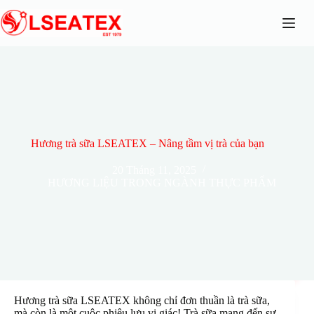
Chuyển
đến
phần
nội
dung
Hương trà sữa LSEATEX – Nâng tầm vị trà của bạn
20 Tháng 11, 2025
HƯƠNG LIỆU TRONG NGÀNH THỰC PHẨM
Hương trà sữa LSEATEX không chỉ đơn thuần là trà sữa,
mà còn là một cuộc phiêu lưu vị giác! Trà sữa mang đến sự