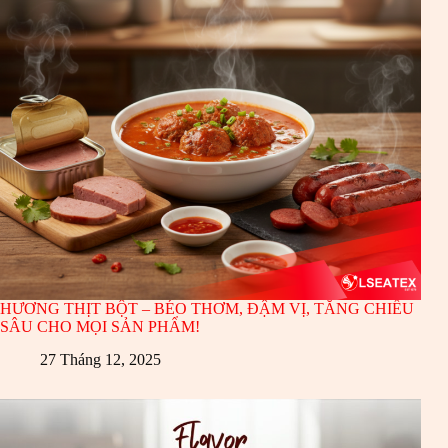
HƯƠNG THỊT BỘT – BÉO THƠM, ĐẬM VỊ, TĂNG CHIỀU
SÂU CHO MỌI SẢN PHẨM!
27 Tháng 12, 2025