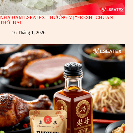
NHA ĐAM LSEATEX – HƯƠNG VỊ “FRESH” CHUẨN
THỜI ĐẠI
16 Tháng 1, 2026