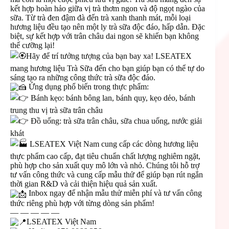
kết hợp hoàn hảo giữa vị trà thơm ngon và độ ngọt ngào của
sữa. Từ trà đen đậm đà đến trà xanh thanh mát, mỗi loại
hương liệu đều tạo nên một ly trà sữa độc đáo, hấp dẫn. Đặc
biệt, sự kết hợp với trân châu dai ngon sẽ khiến bạn không
thể cưỡng lại!
Hãy để trí tưởng tượng của bạn bay xa! LSEATEX
mang hương liệu Trà Sữa đến cho bạn giúp bạn có thể tự do
sáng tạo ra những công thức trà sữa độc đáo.
Ứng dụng phổ biến trong thực phẩm:
Bánh kẹo: bánh bông lan, bánh quy, kẹo dẻo, bánh
trung thu vị trà sữa trân châu
Đồ uống: trà sữa trân châu, sữa chua uống, nước giải
khát
LSEATEX Việt Nam cung cấp các dòng hương liệu
thực phẩm cao cấp, đạt tiêu chuẩn chất lượng nghiêm ngặt,
phù hợp cho sản xuất quy mô lớn và nhỏ. Chúng tôi hỗ trợ
tư vấn công thức và cung cấp mẫu thử để giúp bạn rút ngắn
thời gian R&D và cải thiện hiệu quả sản xuất.
Inbox ngay để nhận mẫu thử miễn phí và tư vấn công
thức riêng phù hợp với từng dòng sản phẩm!
— — — — —
LSEATEX Việt Nam