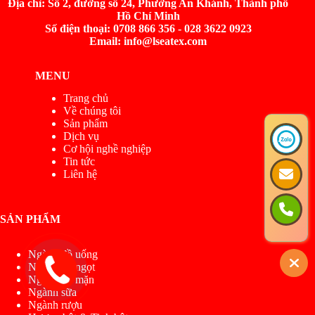
Địa chỉ:
Số 2, đường số 24, Phường An Khánh, Thành phố
Hồ Chí Minh
Số điện thoại: 0708 866 356 - 028 3622 0923
Email: info@lseatex.com
MENU
Trang chủ
Về chúng tôi
Sản phẩm
Dịch vụ
Cơ hội nghề nghiệp
Tin tức
Liên hệ
SẢN PHẨM
Ngành đồ uống
Ngành đồ ngọt
Ngành đồ mặn
Ngành sữa
Ngành rượu