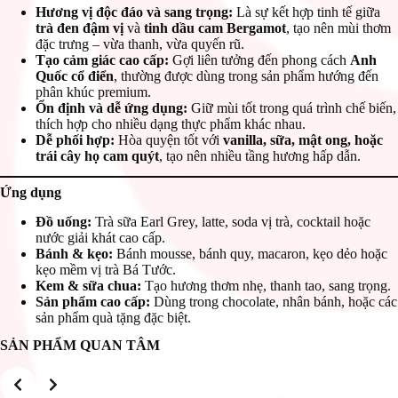
Hương vị độc đáo và sang trọng:
Là sự kết hợp tinh tế giữa
trà đen đậm vị
và
tinh dầu cam Bergamot
, tạo nên mùi thơm
đặc trưng – vừa thanh, vừa quyến rũ.
Tạo cảm giác cao cấp:
Gợi liên tưởng đến phong cách
Anh
Quốc cổ điển
, thường được dùng trong sản phẩm hướng đến
phân khúc premium.
Ổn định và dễ ứng dụng:
Giữ mùi tốt trong quá trình chế biến,
thích hợp cho nhiều dạng thực phẩm khác nhau.
Dễ phối hợp:
Hòa quyện tốt với
vanilla, sữa, mật ong, hoặc
trái cây họ cam quýt
, tạo nên nhiều tầng hương hấp dẫn.
Ứng dụng
Đồ uống:
Trà sữa Earl Grey, latte, soda vị trà, cocktail hoặc
nước giải khát cao cấp.
Bánh & kẹo:
Bánh mousse, bánh quy, macaron, kẹo dẻo hoặc
kẹo mềm vị trà Bá Tước.
Kem & sữa chua:
Tạo hương thơm nhẹ, thanh tao, sang trọng.
Sản phẩm cao cấp:
Dùng trong chocolate, nhân bánh, hoặc các
sản phẩm quà tặng đặc biệt.
SẢN PHẨM QUAN TÂM
Slide 2 of 3