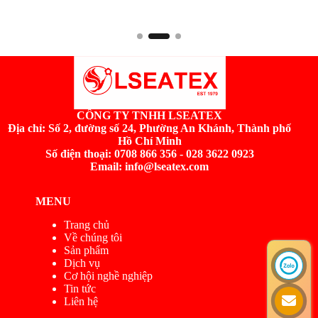
CÔNG TY TNHH LSEATEX
Địa chỉ:
Số 2, đường số 24, Phường An Khánh, Thành phố
Hồ Chí Minh
Số điện thoại: 0708 866 356 - 028 3622 0923
Email: info@lseatex.com
MENU
Trang chủ
Về chúng tôi
Sản phẩm
Dịch vụ
Cơ hội nghề nghiệp
Tin tức
Liên hệ