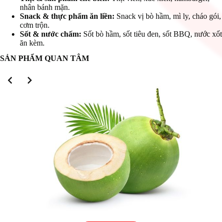
nhân bánh mặn.
Snack & thực phẩm ăn liền:
Snack vị bò hầm, mì ly, cháo gói,
cơm trộn.
Sốt & nước chấm:
Sốt bò hầm, sốt tiêu đen, sốt BBQ, nước xốt
ăn kèm.
SẢN PHẨM QUAN TÂM
Slide 2 of 3