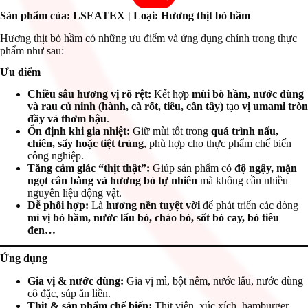
Sản phẩm của: LSEATEX
| Loại: Hương thịt bò hầm
Hương thịt bò hầm có những ưu điểm và ứng dụng chính trong thực
phẩm như sau:
Ưu điểm
Chiều sâu hương vị rõ rệt:
Kết hợp
mùi bò hầm, nước dùng
và rau củ ninh (hành, cà rốt, tiêu, cần tây)
tạo
vị umami tròn
đầy và thơm hậu
.
Ổn định khi gia nhiệt:
Giữ mùi tốt trong
quá trình nấu,
chiên, sấy hoặc tiệt trùng
, phù hợp cho thực phẩm chế biến
công nghiệp.
Tăng cảm giác “thịt thật”:
Giúp sản phẩm có
độ ngậy, mặn
ngọt cân bằng và hương bò tự nhiên
mà không cần nhiều
nguyên liệu động vật.
Dễ phối hợp:
Là
hương nền tuyệt vời
để phát triển các dòng
mì vị bò hầm, nước lẩu bò, cháo bò, sốt bò cay, bò tiêu
đen…
Ứng dụng
Gia vị & nước dùng:
Gia vị mì, bột nêm, nước lẩu, nước dùng
cô đặc, súp ăn liền.
Thịt & sản phẩm chế biến:
Thịt viên, xúc xích, hamburger,