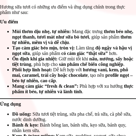
Hương sữa tươi có những ưu điểm và ứng dụng chính trong thực
phẩm như sau:
Ưu điểm
Mùi thơm dịu nhẹ, tự nhiên:
Mang đặc trưng
thơm béo nhẹ,
ngọt thanh, tươi mát như sữa bò tươi
, giúp sản phẩm
thơm
tự nhiên, mềm vị và dễ chịu
.
Tạo cảm giác béo mịn, tròn vị:
Làm tăng
độ ngậy và hậu vị
ngọt sữa
, giúp sản phẩm
có cảm giác “thật sữa”
hơn.
Ổn định khi gia nhiệt:
Giữ mùi tốt khi
nấu, nướng, sấy hoặc
tiệt trùng
, phù hợp cho
sản phẩm chế biến công nghiệp
.
Phối hợp linh hoạt:
Dễ kết hợp với
hương vani, kem, phô
mai, caramel, trái cây hoặc chocolate
, tạo nên
profile ngọt –
béo tự nhiên, cao cấp
.
Mang cảm giác “fresh & clean”:
Phù hợp với xu hướng
thực
phẩm ít béo, tự nhiên và lành tính
.
Ứng dụng
Đồ uống:
Sữa tươi tiệt trùng, sữa pha chế, trà sữa, cà phê sữa,
nước dinh dưỡng.
Bánh & kẹo:
Bánh bông lan, bánh sữa, kẹo sữa, bánh quy,
nhân kem sữa.
Kem & tráng miệng:
Kem sữa, pudding, yogurt, sữa chua