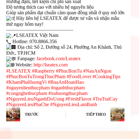
Hương đậm, tiết kiệm chi phí sản xuất
Độ tương thích cao với nhiều hệ nguyên liệu
Giúp sản phẩm đạt chuẩn cảm quan đồng nhất ở quy mô lớn
Hãy liên hệ LSEATEX để được tư vấn và nhận mẫu
thử ngay hôm nay!
—————————————–
LSEATEX Việt Nam
Hotline: 070.8866.356
Địa chỉ: Số 2, Đường số 24, Phường An Khánh, Thủ
Đức, TP.HCM
Fanpage:
facebook.com/Lseatex
Website:
http://lseatex.com
#LSEATEX
#Raspberry
#PhucBonTu
#NauAnNgon
#PhucBonTuTrongThucPham
#FoodLover
#CookingTips
#KhamPhaHuongVi
#BuaAnHoanHao
#nguyenlieuthucpham
#nganhthucpham
#congnghethucpham
#xuhuongthucpham
#NguyenLieuNganhDoUong
#FreshFlavor
#TraTraiCay
#NguyenLieuPhaChe
#NguyenLieuLamBanh
TRƯỚC
TIẾP THEO