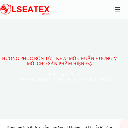
Chuyển
đến
phần
nội
dung
HƯƠNG PHÚC BỒN TỬ – KHAI MỞ CHUẨN HƯƠNG VỊ
MỚI CHO SẢN PHẨM HIỆN ĐẠI
28 Tháng 1, 2026
HƯƠNG LIỆU TRONG NGÀNH THỰC PHẨM
Trong ngành thực phẩm, hương vị không chỉ là yếu tố cảm