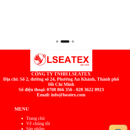
CÔNG TY TNHH LSEATEX
Địa chỉ:
Số 2, đường số 24, Phường An Khánh, Thành phố
Hồ Chí Minh
Số điện thoại: 0708 866 356 - 028 3622 0923
Email: info@lseatex.com
MENU
Trang chủ
Về chúng tôi
Sản phẩm