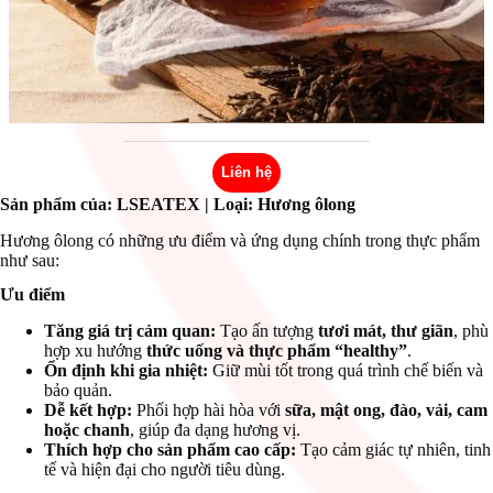
Liên hệ
Sản phẩm của: LSEATEX
| Loại: Hương ôlong
Hương ôlong có những ưu điểm và ứng dụng chính trong thực phẩm
như sau:
Ưu điểm
Tăng giá trị cảm quan:
Tạo ấn tượng
tươi mát, thư giãn
, phù
hợp xu hướng
thức uống và thực phẩm “healthy”
.
Ổn định khi gia nhiệt:
Giữ mùi tốt trong quá trình chế biến và
bảo quản.
Dễ kết hợp:
Phối hợp hài hòa với
sữa, mật ong, đào, vải, cam
hoặc chanh
, giúp đa dạng hương vị.
Thích hợp cho sản phẩm cao cấp:
Tạo cảm giác tự nhiên, tinh
tế và hiện đại cho người tiêu dùng.