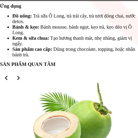
Ứng dụng
Đồ uống:
Trà sữa Ô Long, trà trái cây, trà tươi đóng chai, nước
detox.
Bánh & kẹo:
Bánh mousse, bánh ngọt, kẹo trà, kẹo dẻo vị Ô
Long.
Kem & sữa chua:
Tạo hương thanh mát, nhẹ nhàng, giảm vị
ngấy.
Sản phẩm cao cấp:
Dùng trong chocolate, topping, hoặc nhân
bánh trà.
SẢN PHẨM QUAN TÂM
Slide 2 of 3