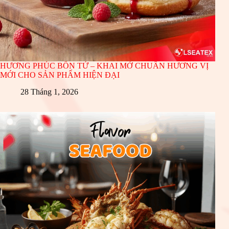
HƯƠNG PHÚC BỒN TỬ – KHAI MỞ CHUẨN HƯƠNG VỊ
MỚI CHO SẢN PHẨM HIỆN ĐẠI
28 Tháng 1, 2026