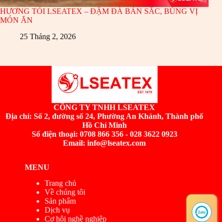
HƯƠNG TỎI LSEATEX – ĐẬM ĐÀ BẢN SẮC, BÙNG VỊ
MÓN ĂN
25 Tháng 2, 2026
CÔNG TY TNHH LSEATEX
Địa chỉ:
Số 2, đường số 24, Phường An Khánh, Thành phố
Hồ Chí Minh
Số điện thoại: 0708 866 356 - 028 3622 0923
Email: info@lseatex.com
MENU
Trang chủ
Về chúng tôi
Sản phẩm
Dịch vụ
Cơ hội nghề nghiệp