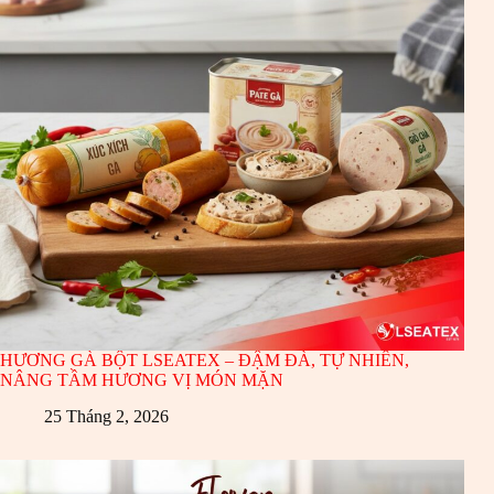
HƯƠNG GÀ BỘT LSEATEX – ĐẬM ĐÀ, TỰ NHIÊN,
NÂNG TẦM HƯƠNG VỊ MÓN MẶN
25 Tháng 2, 2026