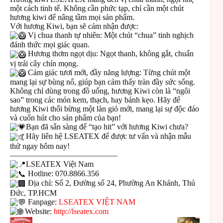
một cách tinh tế. Không cần phức tạp, chỉ cần một chút
hương kiwi để nâng tầm mọi sản phẩm.
Với hương Kiwi, bạn sẽ cảm nhận được:
Vị chua thanh tự nhiên: Một chút “chua” tinh nghịch
đánh thức mọi giác quan.
Hương thơm ngọt dịu: Ngọt thanh, không gắt, chuẩn
vị trái cây chín mọng.
Cảm giác tươi mới, đầy năng lượng: Từng chút một
mang lại sự bùng nổ, giúp bạn cảm thấy tràn đầy sức sống.
Không chỉ dùng trong đồ uống, hương Kiwi còn là “ngôi
sao” trong các món kem, thạch, hay bánh kẹo. Hãy để
hương Kiwi thổi bừng một làn gió mới, mang lại sự độc đáo
và cuốn hút cho sản phẩm của bạn!
Bạn đã sẵn sàng để “tạo hit” với hương Kiwi chưa?
Hãy liên hệ LSEATEX để được tư vấn và nhận mẫu
thử ngay hôm nay!
—————————————–
LSEATEX Việt Nam
Hotline: 070.8866.356
Địa chỉ: Số 2, Đường số 24, Phường An Khánh, Thủ
Đức, TP.HCM
Fanpage:
LSEATEX VIỆT NAM
Website:
http://lseatex.com