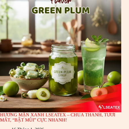
HƯƠNG MẬN XANH LSEATEX – CHUA THANH, TƯƠI
MÁT, “BẬT MÙI” CỰC NHANH!