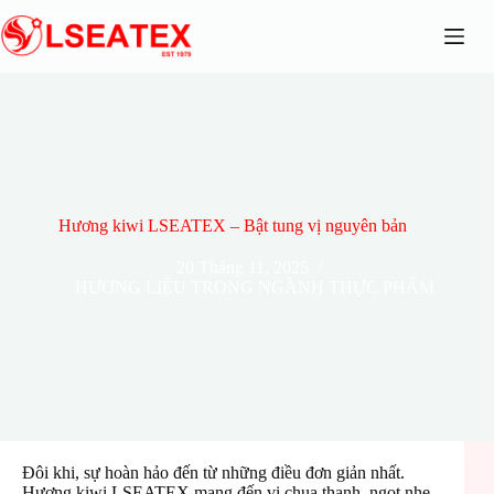
Chuyển
đến
phần
nội
dung
Hương kiwi LSEATEX – Bật tung vị nguyên bản
20 Tháng 11, 2025
HƯƠNG LIỆU TRONG NGÀNH THỰC PHẨM
Đôi khi, sự hoàn hảo đến từ những điều đơn giản nhất.
Hương kiwi LSEATEX mang đến vị chua thanh, ngọt nhẹ