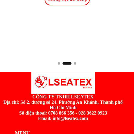
CÔNG TY TNHH LSEATEX
Địa chỉ:
Số 2, đường số 24, Phường An Khánh, Thành phố
Hồ Chí Minh
Số điện thoại: 0708 866 356 - 028 3622 0923
Email: info@lseatex.com
MENU