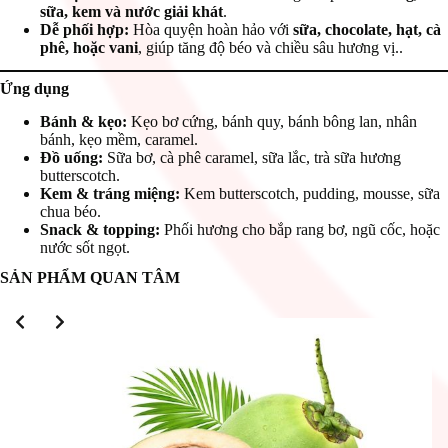
sữa, kem và nước giải khát
.
Dễ phối hợp:
Hòa quyện hoàn hảo với
sữa, chocolate, hạt, cà
phê, hoặc vani
, giúp tăng độ béo và chiều sâu hương vị..
Ứng dụng
Bánh & kẹo:
Kẹo bơ cứng, bánh quy, bánh bông lan, nhân
bánh, kẹo mềm, caramel.
Đồ uống:
Sữa bơ, cà phê caramel, sữa lắc, trà sữa hương
butterscotch.
Kem & tráng miệng:
Kem butterscotch, pudding, mousse, sữa
chua béo.
Snack & topping:
Phối hương cho bắp rang bơ, ngũ cốc, hoặc
nước sốt ngọt.
SẢN PHẨM QUAN TÂM
Slide 2 of 3