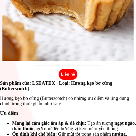
Liên hệ
Sản phẩm của: LSEATEX
| Loại: Hương kẹo bơ cứng
(Butterscotch)
Hương kẹo bơ cứng (Butterscotch) có những ưu điểm và ứng dụng
chính trong thực phẩm như sau:
Ưu điểm
Mang lại cảm giác ấm áp & dễ chịu:
Tạo ấn tượng
ngọt ngào,
thân thuộc
, gợi nhớ đến hương vị kẹo bơ truyền thống.
Ổn định khi chế biến:
Giữ mùi tốt trong sản phẩm
nướng,