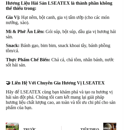
Hương Liệu Hải Sản LSEATEX là thành phần không
thể thiếu trong:
Gia Vị:
Hạt nêm, bột canh, gia vị tẩm ướp (cho các món
nướng, xào).
Mì & Phở Ăn Liền:
Gói súp, bột súp, dầu gia vị hương hải
sản.
Snack:
Bánh gạo, bim bim, snack khoai tây, bánh phồng
tôm/cá.
Thực Phẩm Chế Biến:
Chả cá, chả tôm, nhân bánh, nước
sốt hải sản.
🤝
Liên Hệ Với Chuyên Gia Hương Vị LSEATEX
Hãy để LSEATEX cùng bạn khám phá và tạo ra hương vị
hải sản đột phá. Chúng tôi cam kết mang lại giải pháp
hương liệu chất lượng cao, an toàn và tối ưu chi phí cho sản
phẩm của bạn.
TRƯỚC
TIẾP THEO