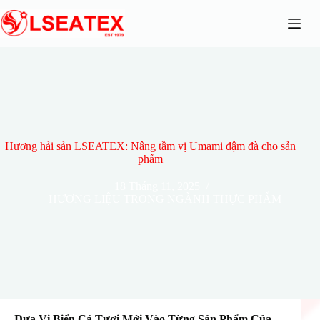
Chuyển
đến
phần
nội
dung
Hương hải sản LSEATEX: Nâng tầm vị Umami đậm đà cho sản
phẩm
18 Tháng 11, 2025
HƯƠNG LIỆU TRONG NGÀNH THỰC PHẨM
Đưa Vị Biển Cả Tươi Mới Vào Từng Sản Phẩm Của