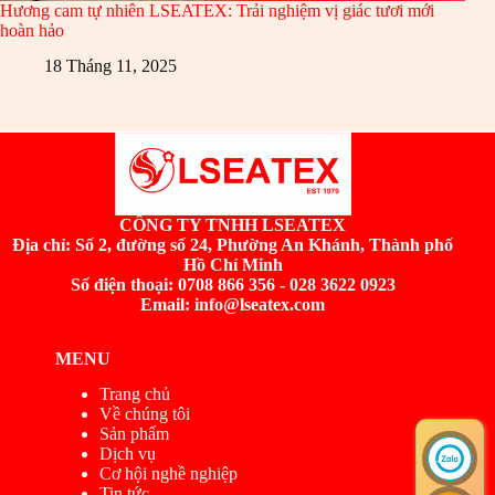
Hương cam tự nhiên LSEATEX: Trải nghiệm vị giác tươi mới
hoàn hảo
18 Tháng 11, 2025
CÔNG TY TNHH LSEATEX
Địa chỉ:
Số 2, đường số 24, Phường An Khánh, Thành phố
Hồ Chí Minh
Số điện thoại: 0708 866 356 - 028 3622 0923
Email: info@lseatex.com
MENU
Trang chủ
Về chúng tôi
Sản phẩm
Dịch vụ
Cơ hội nghề nghiệp
Tin tức