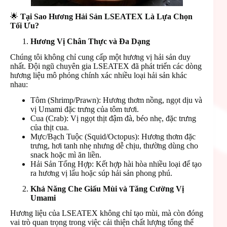
🌟
Tại Sao Hương Hải Sản LSEATEX Là Lựa Chọn
Tối Ưu?
Hương Vị Chân Thực và Đa Dạng
Chúng tôi không chỉ cung cấp một hương vị hải sản duy
nhất. Đội ngũ chuyên gia LSEATEX đã phát triển các dòng
hương liệu mô phỏng chính xác nhiều loại hải sản khác
nhau:
Tôm (Shrimp/Prawn): Hương thơm nồng, ngọt dịu và
vị Umami đặc trưng của tôm tươi.
Cua (Crab): Vị ngọt thịt đậm đà, béo nhẹ, đặc trưng
của thịt cua.
Mực/Bạch Tuộc (Squid/Octopus): Hương thơm đặc
trưng, hơi tanh nhẹ nhưng dễ chịu, thường dùng cho
snack hoặc mì ăn liền.
Hải Sản Tổng Hợp: Kết hợp hài hòa nhiều loại để tạo
ra hương vị lẩu hoặc súp hải sản phong phú.
Khả Năng Che Giấu Mùi và Tăng Cường Vị
Umami
Hương liệu của LSEATEX không chỉ tạo mùi, mà còn đóng
vai trò quan trọng trong việc cải thiện chất lượng tổng thể