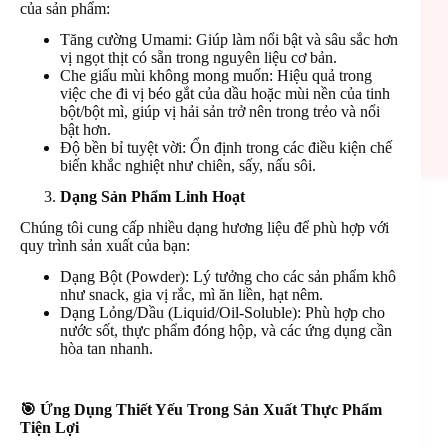
của sản phẩm:
Tăng cường Umami: Giúp làm nổi bật và sâu sắc hơn
vị ngọt thịt có sẵn trong nguyên liệu cơ bản.
Che giấu mùi không mong muốn: Hiệu quả trong
việc che đi vị béo gắt của dầu hoặc mùi nền của tinh
bột/bột mì, giúp vị hải sản trở nên trong trẻo và nổi
bật hơn.
Độ bền bỉ tuyệt vời: Ổn định trong các điều kiện chế
biến khắc nghiệt như chiên, sấy, nấu sôi.
Dạng Sản Phẩm Linh Hoạt
Chúng tôi cung cấp nhiều dạng hương liệu để phù hợp với
quy trình sản xuất của bạn:
Dạng Bột (Powder): Lý tưởng cho các sản phẩm khô
như snack, gia vị rắc, mì ăn liền, hạt nêm.
Dạng Lỏng/Dầu (Liquid/Oil-Soluble): Phù hợp cho
nước sốt, thực phẩm đóng hộp, và các ứng dụng cần
hòa tan nhanh.
🎯
Ứng Dụng Thiết Yếu Trong Sản Xuất Thực Phẩm
Tiện Lợi