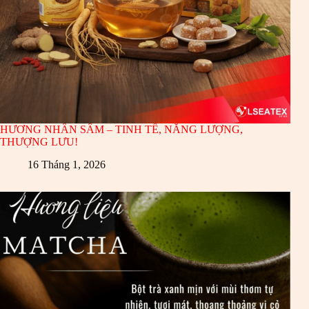
HƯƠNG NHÂN SÂM – TINH TẾ, NĂNG LƯỢNG,
THƯỢNG LƯU!
16 Tháng 1, 2026