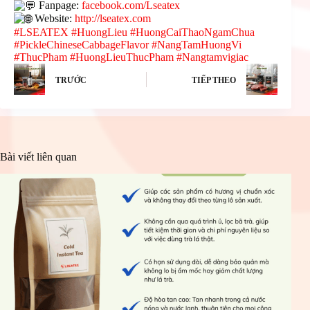
Fanpage:
facebook.com/Lseatex
Website:
http://lseatex.com
#LSEATEX
#HuongLieu
#HuongCaiThaoNgamChua
#PickleChineseCabbageFlavor
#NangTamHuongVi
#ThucPham
#HuongLieuThucPham
#Nangtamvigiac
TRƯỚC
TIẾP THEO
Bài viết liên quan