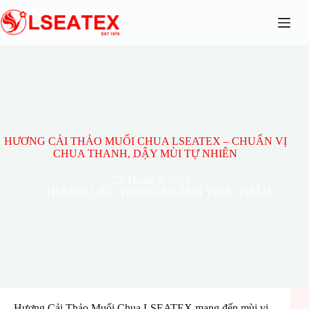
Chuyển
đến
phần
nội
dung
HƯƠNG CẢI THẢO MUỐI CHUA LSEATEX – CHUẨN VỊ
CHUA THANH, DẬY MÙI TỰ NHIÊN
25 Tháng 2, 2026
HƯƠNG LIỆU TRONG NGÀNH THỰC PHẨM
Hương Cải Thảo Muối Chua LSEATEX mang đến mùi vị