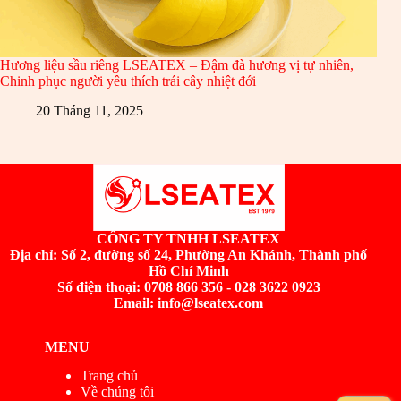
Hương liệu sầu riêng LSEATEX – Đậm đà hương vị tự nhiên,
Chinh phục người yêu thích trái cây nhiệt đới
20 Tháng 11, 2025
CÔNG TY TNHH LSEATEX
Địa chỉ:
Số 2, đường số 24, Phường An Khánh, Thành phố
Hồ Chí Minh
Số điện thoại: 0708 866 356 - 028 3622 0923
Email: info@lseatex.com
MENU
Trang chủ
Về chúng tôi