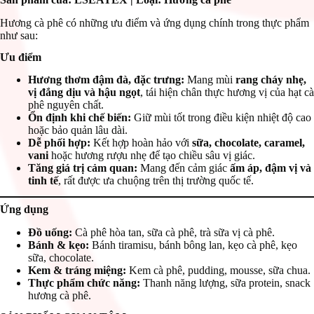
Hương cà phê có những ưu điểm và ứng dụng chính trong thực phẩm
như sau:
Ưu điểm
Hương thơm đậm đà, đặc trưng:
Mang mùi
rang cháy nhẹ,
vị đắng dịu và hậu ngọt
, tái hiện chân thực hương vị của hạt cà
phê nguyên chất.
Ổn định khi chế biến:
Giữ mùi tốt trong điều kiện nhiệt độ cao
hoặc bảo quản lâu dài.
Dễ phối hợp:
Kết hợp hoàn hảo với
sữa, chocolate, caramel,
vani
hoặc hương rượu nhẹ để tạo chiều sâu vị giác.
Tăng giá trị cảm quan:
Mang đến cảm giác
ấm áp, đậm vị và
tinh tế
, rất được ưa chuộng trên thị trường quốc tế.
Ứng dụng
Đồ uống:
Cà phê hòa tan, sữa cà phê, trà sữa vị cà phê.
Bánh & kẹo:
Bánh tiramisu, bánh bông lan, kẹo cà phê, kẹo
sữa, chocolate.
Kem & tráng miệng:
Kem cà phê, pudding, mousse, sữa chua.
Thực phẩm chức năng:
Thanh năng lượng, sữa protein, snack
hương cà phê.