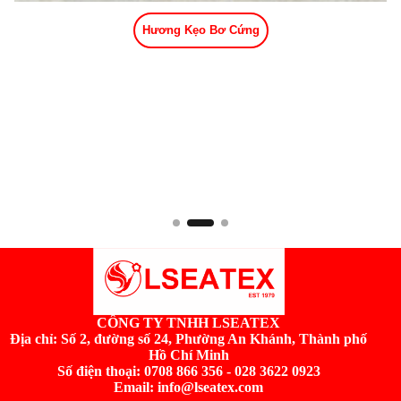
Hương Kẹo Bơ Cứng
CÔNG TY TNHH LSEATEX
Địa chỉ:
Số 2, đường số 24, Phường An Khánh, Thành phố
Hồ Chí Minh
Số điện thoại: 0708 866 356 - 028 3622 0923
Email: info@lseatex.com