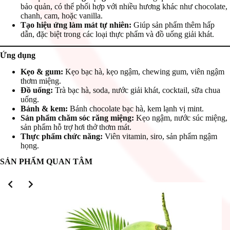
bảo quản, có thể phối hợp với nhiều hương khác như chocolate,
chanh, cam, hoặc vanilla.
Tạo hiệu ứng làm mát tự nhiên:
Giúp sản phẩm thêm hấp
dẫn, đặc biệt trong các loại thực phẩm và đồ uống giải khát.
Ứng dụng
Kẹo & gum:
Kẹo bạc hà, kẹo ngậm, chewing gum, viên ngậm
thơm miệng.
Đồ uống:
Trà bạc hà, soda, nước giải khát, cocktail, sữa chua
uống.
Bánh & kem:
Bánh chocolate bạc hà, kem lạnh vị mint.
Sản phẩm chăm sóc răng miệng:
Kẹo ngậm, nước súc miệng,
sản phẩm hỗ trợ hơi thở thơm mát.
Thực phẩm chức năng:
Viên vitamin, siro, sản phẩm ngậm
họng.
SẢN PHẨM QUAN TÂM
Slide 2 of 3