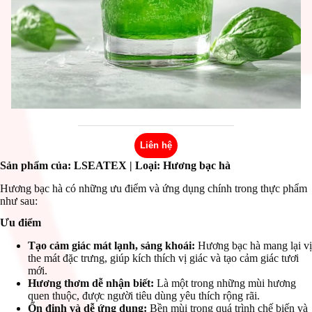
Liên hệ
Sản phẩm của: LSEATEX
| Loại: Hương bạc hà
Hương bạc hà có những ưu điểm và ứng dụng chính trong thực phẩm
như sau:
Ưu điểm
Tạo cảm giác mát lạnh, sảng khoái:
Hương bạc hà mang lại vị
the mát đặc trưng, giúp kích thích vị giác và tạo cảm giác tươi
mới.
Hương thơm dễ nhận biết:
Là một trong những mùi hương
quen thuộc, được người tiêu dùng yêu thích rộng rãi.
Ổn định và dễ ứng dụng:
Bền mùi trong quá trình chế biến và