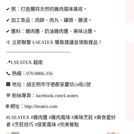
✔ 粥：打造獨特天然的雞肉風味基底。
✔ 加工食品：肉餅、肉丸、罐頭、雞湯。
✔ 醬料：雞肉醬、奶油雞肉醬、美味沾醬。
🤙 立即聯繫 LSEATEX 獲取建議並領取樣品！
—————————————–
📍LSEATEX 越南
📞 熱線：070.8866.356
🏢 地址：胡志明市守德郡安慶坊24街2號
💬 粉絲專頁：facebook.com/Lseatex
🌐 網址：http://lseatex.com
#LSEATEX #雞肉醬 #雞肉風味 #美味烹飪 #美食愛好
者 #烹飪技巧 #探索風味 #完美餐點