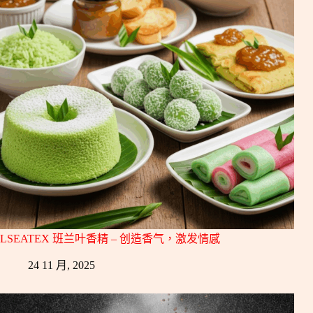
LSEATEX 班兰叶香精 – 创造香气，激发情感
24 11 月, 2025