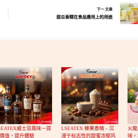
下一
文章
甜瓜香精在食品應用上的用途
SEATEX威士忌風味－提
LSEATEX 榛果香精 – 沉
火龍
價值，提升體驗
浸于标志性的甜蜜浓郁风
味，