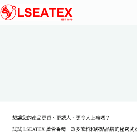
跳
至
主
要
內
容
想讓您的產品更香、更誘人、更令人上癮嗎？
試試 LSEATEX 蘆薈香精—眾多飲料和甜點品牌的秘密武