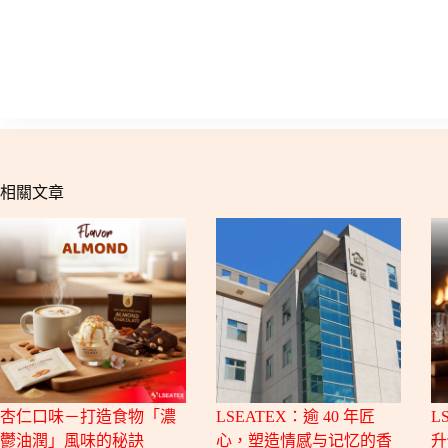
相關文章
杏仁口味－打造食物「濃
LSEATEX：逾 40 年匠
L
鬱油潤」風味的秘訣
心，塑造情感与记忆的香
升