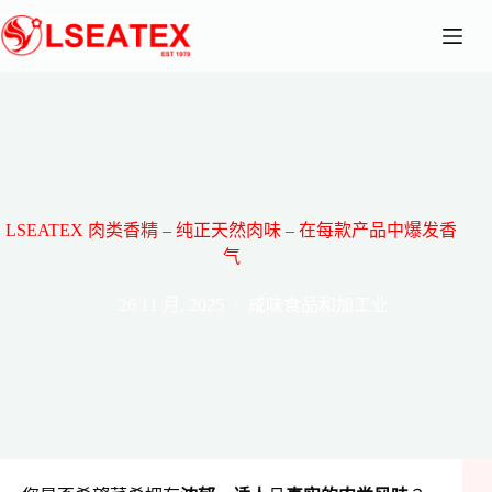
跳
至
主
要
內
容
LSEATEX 肉类香精 – 纯正天然肉味 – 在每款产品中爆发香
气
26 11 月, 2025
咸味食品和加工业