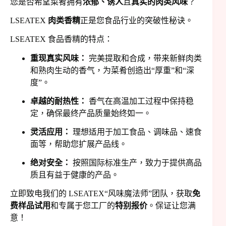
您是否希望菜肴拥有
浓郁、诱人
且
真实的肉类风味
？
LSEATEX
肉类香精
正是您食品行业的突破性秘诀。
LSEATEX 食品香精的特点：
重现真实风味：
完美提取和合成，带来新鲜肉类
和熟肉生动的香气，为菜肴创造出“厚重”和“深
度”。
卓越的耐热性：
香气在高温加工过程中保持稳
定，确保最终产品质量始终如一。
灵活应用：
理想适用于加工食品、调味品、速食
面等，帮助您扩展产品线。
绝对安全：
按照国际标准生产，致力于提供高品
质且有益于健康的产品。
立即致电我们的 LSEATEX“风味魔法师”团队，获取
免
费样品试用
和专属于您工厂的
特别报价
。保证让您满
意！