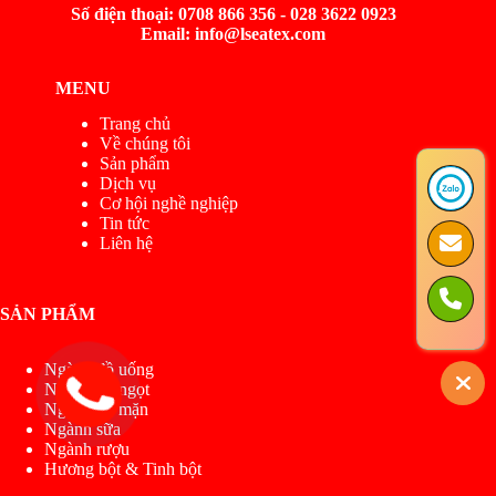
Số điện thoại: 0708 866 356 - 028 3622 0923
Email: info@lseatex.com
MENU
Trang chủ
Về chúng tôi
Sản phẩm
Dịch vụ
Cơ hội nghề nghiệp
Tin tức
Liên hệ
SẢN PHẨM
Ngành đồ uống
Ngành đồ ngọt
Ngành đồ mặn
Ngành sữa
Ngành rượu
Hương bột & Tinh bột