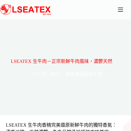
跳
至
主
要
內
容
LSEATEX 生牛肉－正宗新鮮牛肉風味，濃鬱天然
25 2 月, 2026
咸味食品和加工业
LSEATEX 生牛肉香精完美還原新鮮牛肉的獨特香氣：