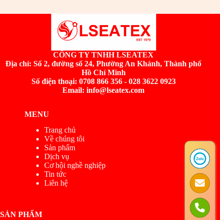
CÔNG TY TNHH LSEATEX
Địa chỉ:
Số 2, đường số 24, Phường An Khánh, Thành phố
Hồ Chí Minh
Số điện thoại: 0708 866 356 - 028 3622 0923
Email: info@lseatex.com
MENU
Trang chủ
Về chúng tôi
Sản phẩm
Dịch vụ
Cơ hội nghề nghiệp
Tin tức
Liên hệ
SẢN PHẨM