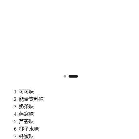
可可味
能量饮料味
奶茶味
燕窝味
芦荟味
椰子水味
蜂蜜味