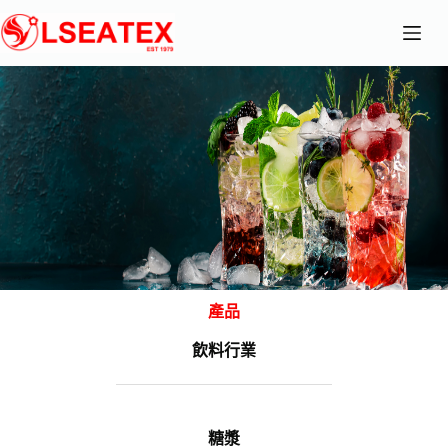
跳
至
主
要
內
容
產品
飲料行業
糖漿