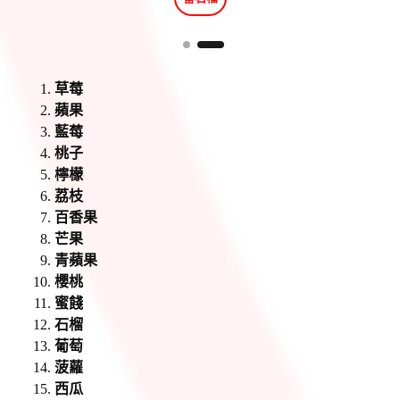
草莓
蘋果
藍莓
桃子
檸檬
荔枝
百香果
芒果
青蘋果
櫻桃
蜜餞
石榴
葡萄
菠蘿
西瓜