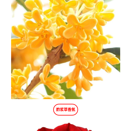
酢浆草香氛