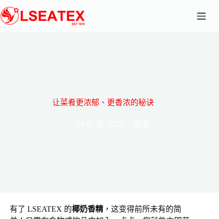
跳
至
主
要
內
容
让菜肴更浓郁、更香浓的秘诀
24 11 月, 2025
甜食
有了 LSEATEX 的
椰奶香精
，这变得前所未有的简