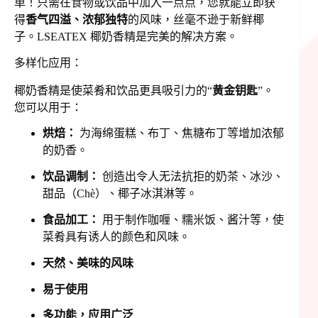
单！只需在食物或饮品中加入一点点，您就能立即获
得
香气四溢、浓郁独特
的风味，丝毫不逊于新鲜椰
子。LSEATEX 椰奶香精是完美的解决方案。
多样化应用：
椰奶香精是使菜肴和饮品更具吸引力的“
黄金钥匙
”。
您可以用于：
烘焙：
为海绵蛋糕、布丁、焦糖布丁等增加浓郁
的奶香。
饮品调制：
创造出令人无法抗拒的奶茶、冰沙、
甜品（Chè）、椰子冰淇淋等。
食品加工：
用于制作咖喱、糯米饭、酱汁等，使
菜肴具有诱人的颜色和风味。
天然、美味的风味
易于使用
多功能，应用广泛