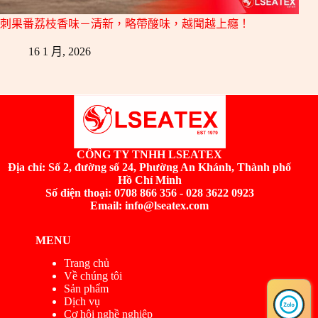
刺果番荔枝香味－清新，略帶酸味，越聞越上癮！
16 1 月, 2026
CÔNG TY TNHH LSEATEX
Địa chỉ:
Số 2, đường số 24, Phường An Khánh, Thành phố
Hồ Chí Minh
Số điện thoại: 0708 866 356 - 028 3622 0923
Email: info@lseatex.com
MENU
Trang chủ
Về chúng tôi
Sản phẩm
Dịch vụ
Cơ hội nghề nghiệp