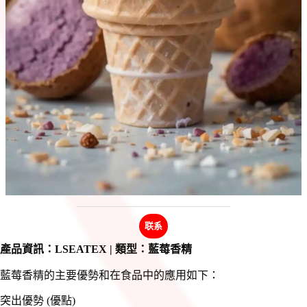
联系
產品資訊：LSEATEX | 類型：藍莓香精
藍莓香精的主要優勢和在食品中的應用如下：
突出優勢 (優點)