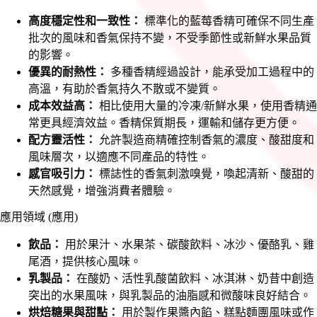
高度穩定性和一致性：
標準化的藍莓香精可確保不同生產
批次的風味和香氣保持不變，不受季節性或新鮮水果品質
的影響。
優異的耐熱性：
多種香精經過設計，能承受加工過程中的
高溫，有助於香氣持久不散或不變質。
成本效益高：
相比使用大量的冷凍/新鮮水果，使用香精通
常更具經濟效益。香精保質期長，運輸和儲存更方便。
配方靈活性：
允許製造商精確控制香氣的濃度、酸甜度和
風味層次，以適應不同產品的特性。
感官吸引力：
標誌性的香氣刺激嗅覺，喚起清新、酸甜的
天然感覺，增強消費者體驗。
應用領域 (應用)
飲品：
用於果汁、水果茶、碳酸飲料、冰沙、優酪乳、雞
尾酒，提供核心風味。
乳製品：
在酸奶、活性乳酸菌飲料、冰淇淋、奶昔中創造
突出的水果風味，與乳製品的油脂感和微酸味良好結合。
烘焙糖果與甜點：
用於製作果醬內餡、糕點麵團風味或作