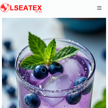
跳
至
主
要
內
容