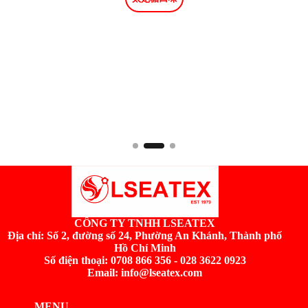
CÔNG TY TNHH LSEATEX
Địa chỉ:
Số 2, đường số 24, Phường An Khánh, Thành phố
Hồ Chí Minh
Số điện thoại: 0708 866 356 - 028 3622 0923
Email: info@lseatex.com
MENU