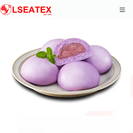
跳
至
主
要
內
容