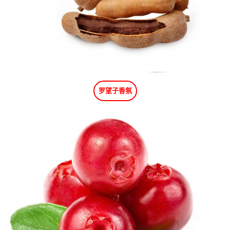
罗望子香氛