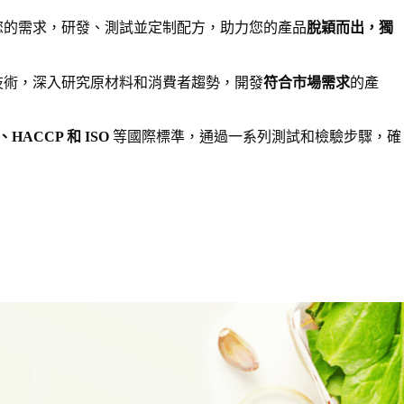
您的需求，研發、測試並定制配方，助力您的產品
脫穎而出，獨
技術，深入研究原材料和消費者趨勢，開發
符合市場需求
的產
、HACCP 和 ISO
等國際標準，通過一系列測試和檢驗步驟，確