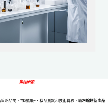
產品研發
品策略諮詢、市場調研、樣品測試和技術轉移，助您
縮短新產品