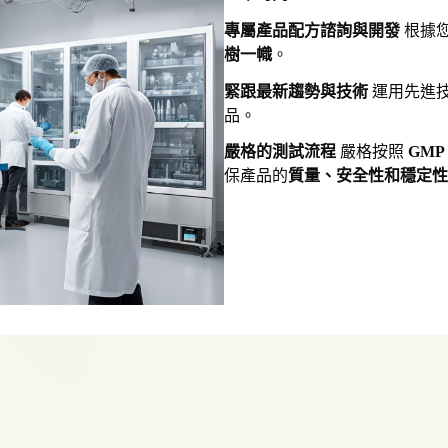
專屬產品配方諮詢與開發
根據
樹一幟
。
緊跟最新趨勢與技術
運用先進
品。
嚴格的測試流程
嚴格按照
GMP
保產品的
質量、安全性和穩定性