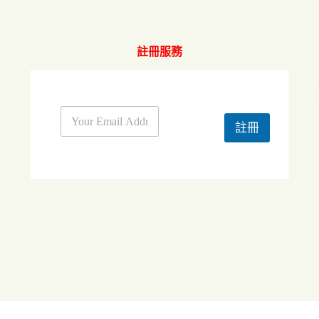
註冊服務
電
子
註冊
郵
件
*