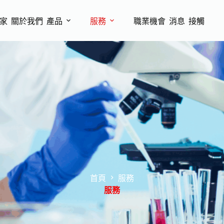
家
關於我們
產品
服務
職業機會
消息
接觸
首頁
服務
服務