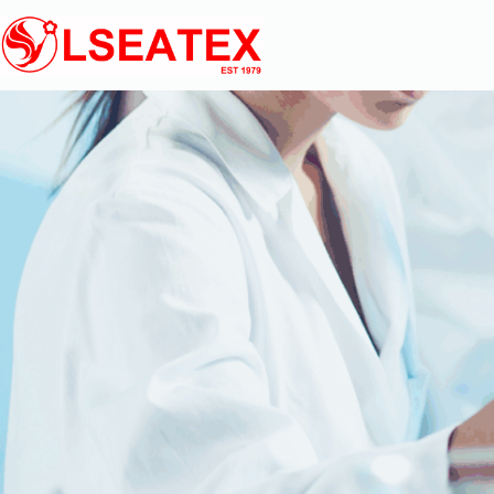
跳
至
主
要
內
容