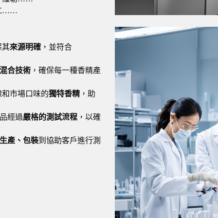
仁……
保其
來源明確
，並符合
混合技術
，確保每一種香精產
線和市場口味的
獨特香精
，助
產品經過
嚴格的測試流程
，以確
。
生產、包裝
到協助客戶進行測