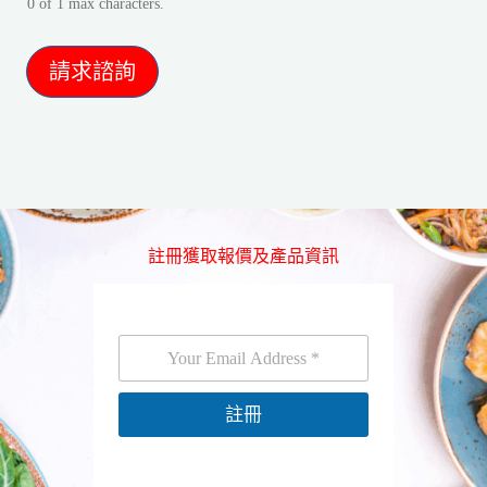
0 of 1 max characters.
請求諮詢
註冊獲取報價及產品資訊
電
電
子
子
郵
郵
件
件
註冊
*
電
子
郵