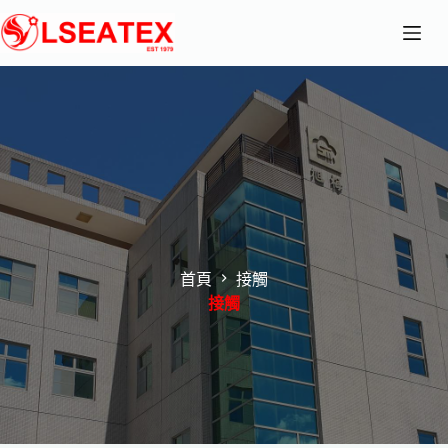
跳
至
主
要
內
容
首頁
接觸
接觸