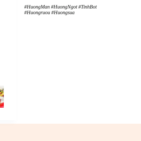
#HuongMan
#HuongNgot
#TinhBot
#Huongruou
#Huongsua