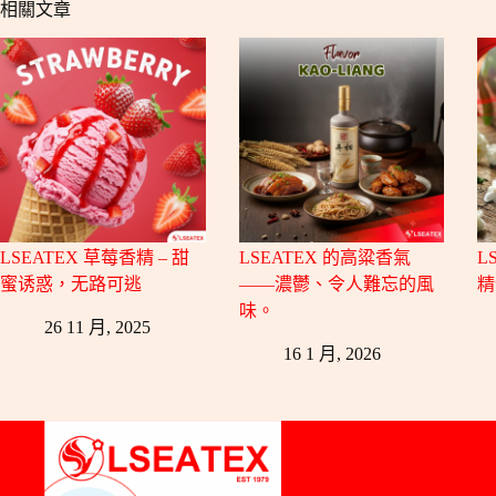
相關文章
LSEATEX 草莓香精 – 甜
LSEATEX 的高粱香氣
L
蜜诱惑，无路可逃
——濃鬱、令人難忘的風
精
味。
26 11 月, 2025
16 1 月, 2026