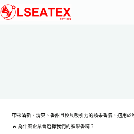
跳
至
主
要
內
容
帶來清新、清爽、香甜且極具吸引力的蘋果香氣，適用於
🔥 為什麼企業會選擇我們的蘋果香精？