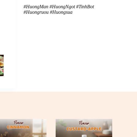
#HuongMan
#HuongNgot
#TinhBot
#Huongruou
#Huongsua