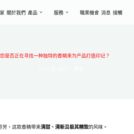
家
關於我們
產品
服務
職業機會
消息
接觸
您是否正在寻找一种独特的香精来为产品打造印记？
24 11 月, 2025
甜食
芬芳，这款香精带来
清甜、清新且极其精致
的风味。