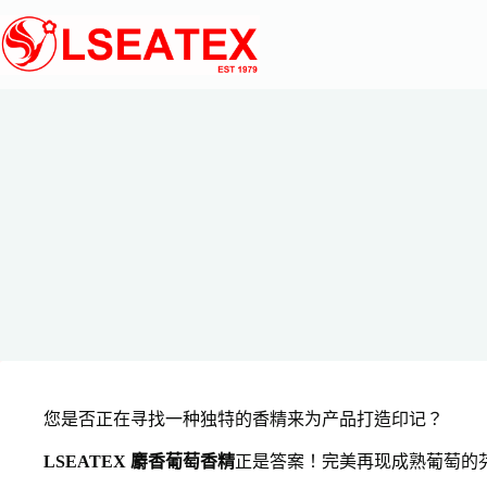
跳
至
主
要
內
容
您是否正在寻找一种独特的香精来为产品打造印记？
LSEATEX 麝香葡萄香精
正是答案！完美再现成熟葡萄的