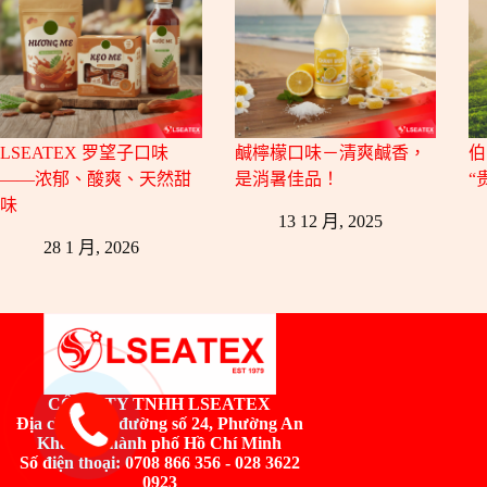
LSEATEX 罗望子口味
鹹檸檬口味－清爽鹹香，
伯
——浓郁、酸爽、天然甜
是消暑佳品！
“
味
13 12 月, 2025
28 1 月, 2026
CÔNG TY TNHH LSEATEX
Địa chỉ:
Số 2, đường số 24, Phường An
Khánh, Thành phố Hồ Chí Minh
Số điện thoại: 0708 866 356 - 028 3622
0923