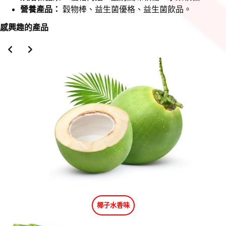
營養產品：
穀物棒、益生菌優格、益生菌飲品。
感興趣的產品
Slide 2 of 3
椰子水香味