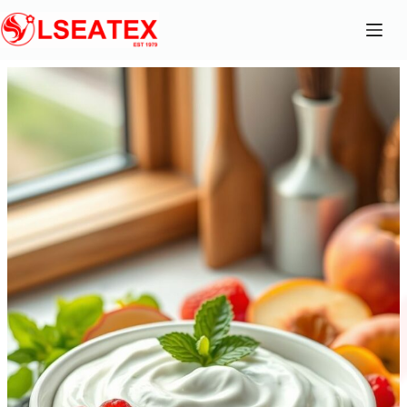
跳
至
主
要
內
容