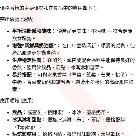
優格香精的主要優勢和在食品中的應用如下：
突出優勢 (優點)
平衡油脂感和酸味：
使產品更美味、不油膩 — 符合健康
飲食趨勢。
增強“新鮮與奶油感”：
在口中營造清新、順滑的感覺，使
產品風味更生動自然。
生產穩定性高：
在加熱、滅菌或混合過程中能保持良好的
香氣，適用於飲品、糕點、冰淇淋和糖果。
易於搭配：
可與水果香精（草莓、藍莓、芒果、桃子）、
牛奶、香草或奶酪和諧融合，創造出多樣化的高級風味檔
案。
應用領域 (應用)
飲品：
優酪乳、發酵果汁、冰沙、優格奶茶。
冰淇淋和甜點：
優格冰淇淋、布丁、慕斯、優格配料
（Topping）。
烘焙和糖果：
優格內餡、酸奶風味軟糖、水果軟糕。