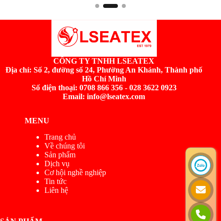
CÔNG TY TNHH LSEATEX
Địa chỉ:
Số 2, đường số 24, Phường An Khánh, Thành phố
Hồ Chí Minh
Số điện thoại: 0708 866 356 - 028 3622 0923
Email: info@lseatex.com
MENU
Trang chủ
Về chúng tôi
Sản phẩm
Dịch vụ
Cơ hội nghề nghiệp
Tin tức
Liên hệ