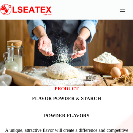
Chuyển
đến
phần
nội
dung
PRODUCT
FLAVOR POWDER & STARCH
POWDER FLAVORS
A unique, attractive flavor will create a difference and competitive