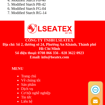
Modified Starch PB-40
Modified Starch PB-42
Modified Starch FG-04
Modified Starch RG-14
CÔNG TY TNHH LSEATEX
Địa chỉ:
Số 2, đường số 24, Phường An Khánh, Thành phố
Hồ Chí Minh
Số điện thoại: 0708 866 356 - 028 3622 0923
Email: info@lseatex.com
MENU
Trang chủ
Về chúng tôi
Sản phẩm
Dịch vụ
Cơ hội nghề nghiệp
Tin tức
Liên hệ